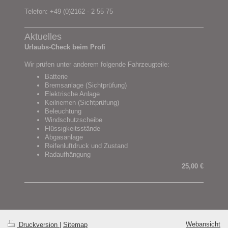
Telefon: +49 (0)2162 - 2 55 75
Aktuelles
Urlaubs-Check beim Profi
Wir prüfen unter anderem folgende Fahrzeugteile:
Batterie
Bremsanlage (Sichtprüfung)
Elektrische Anlage
Keilriemen (Sichtprüfung)
Beleuchtung
Windschutzscheibe
Flüssigkeitsstände
Abgasanlage
Reifenluftdruck und Zustand
Radaufhängung
25,00 €
Webansicht
Druckversion
|
Sitemap