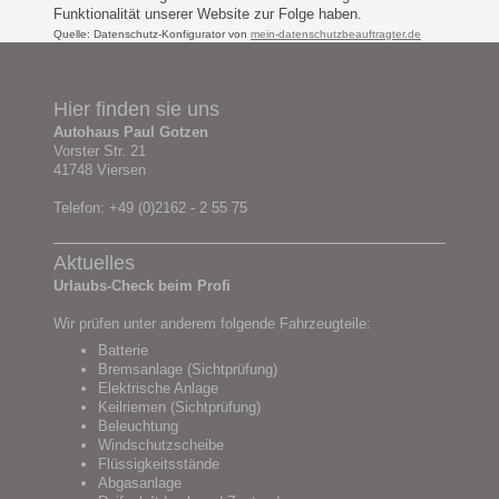
Funktionalität unserer Website zur Folge haben.
Quelle: Datenschutz-Konfigurator von
mein-datenschutzbeauftragter.de
Hier finden sie uns
Autohaus Paul Gotzen
Vorster Str. 21
41748 Viersen
Telefon: +49 (0)2162 - 2 55 75
Aktuelles
Urlaubs-Check beim Profi
Wir prüfen unter anderem folgende Fahrzeugteile:
Batterie
Bremsanlage (Sichtprüfung)
Elektrische Anlage
Keilriemen (Sichtprüfung)
Beleuchtung
Windschutzscheibe
Flüssigkeitsstände
Abgasanlage