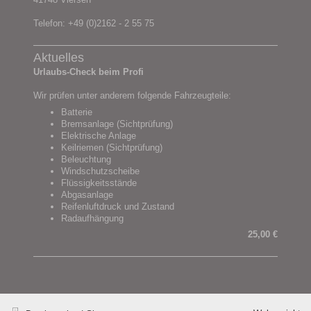
Telefon: +49 (0)2162 - 2 55 75
Aktuelles
Urlaubs-Check beim Profi
Wir prüfen unter anderem folgende Fahrzeugteile:
Batterie
Bremsanlage (Sichtprüfung)
Elektrische Anlage
Keilriemen (Sichtprüfung)
Beleuchtung
Windschutzscheibe
Flüssigkeitsstände
Abgasanlage
Reifenluftdruck und Zustand
Radaufhängung
25,00 €