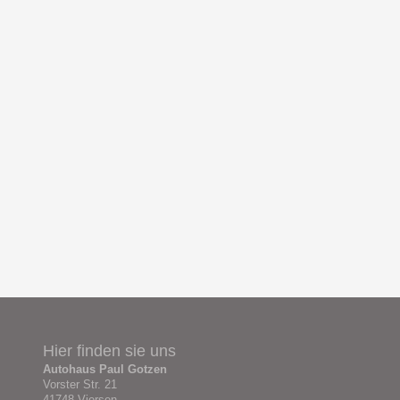
Hier finden sie uns
Autohaus Paul Gotzen
Vorster Str. 21
41748 Viersen